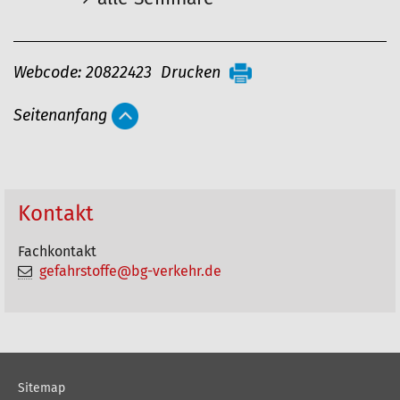
A
Webcode: 20822423
Drucken
r
Seitenanfang
t
i
k
e
Kontakt
l
Fachkontakt
a
gefahrstoffe@bg-verkehr.de
k
t
i
o
Sitemap
n