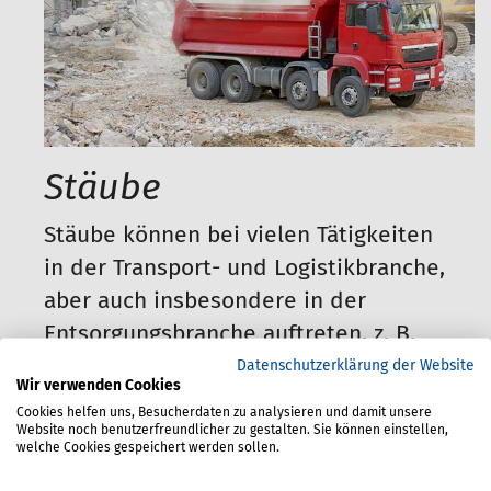
Stäube
Stäube können bei vielen Tätigkeiten
in der Transport- und Logistikbranche,
aber auch insbesondere in der
Entsorgungsbranche auftreten, z. B.
beim Transport und Umgang mit
Datenschutzerklärung der Website
Wir verwenden Cookies
pulverförmigen Produkten oder bei
Cookies helfen uns, Besucherdaten zu analysieren und damit unsere
Abbruch-, Sanierungs- und
Website noch benutzerfreundlicher zu gestalten. Sie können einstellen,
welche Cookies gespeichert werden sollen.
Reinigungsarbeiten.