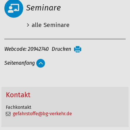
Seminare
alle Seminare
A
Webcode: 20942740
Drucken
r
Seitenanfang
t
i
k
e
Kontakt
l
Fachkontakt
a
gefahrstoffe@bg-verkehr.de
k
t