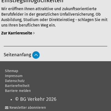
Einstiegsmöglichkeiten
Wir eröffnen Ihnen attraktive und zukunftsorientierte
Berufsfelder in der gesetzlichen Unfallversicherung. Ob
Ausbildung, Studium oder Direkteinstieg - schlagen Sie mit
uns Ihren beruflichen Weg ein.
Zur Karriereseite
A
Seitenanfang
r
t
i
Sitemap
Impressum
k
Datenschutz
e
Barrierefreiheit
l
Barriere melden
a
© BG Verkehr 2026
k
t
Newsletter abonnieren