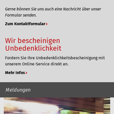
Z
Gerne können Sie uns auch eine Nachricht über unser
d
Formular senden.
u
Zum Kontaktformular
r
c
h
Wir bescheinigen
s
Unbedenklichkeit
u
c
Fordern Sie Ihre Unbedenklichkeitsbescheinigung mit
h
unserem Online-Service direkt an.
e
Mehr Infos
n
Meldungen