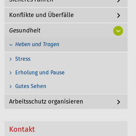
g
h
a
Konflikte und Überfälle
i
t
i
e
o
r
Gesundheit
n
:
Heben und Tragen
Stress
Erholung und Pause
Gutes Sehen
Arbeitsschutz organisieren
Kontakt