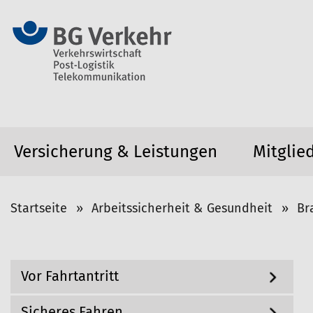
Versicherung & Leistungen
Mitglie
S
Startseite
Arbeitssicherheit & Gesundheit
Br
i
e
s
N
Vor Fahrtantritt
i
a
v
n
i
Sicheres Fahren
d