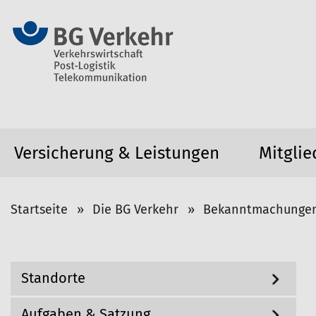
Versicherung & Leistungen
Mitglie
S
Startseite
Die BG Verkehr
Bekanntmachunge
i
e
s
N
Standorte
i
a
v
n
i
Aufgaben & Satzung
d