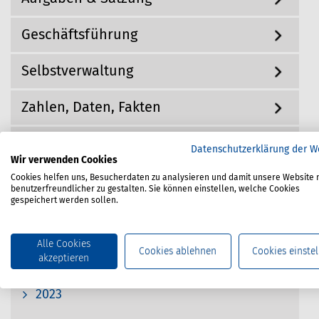
g
h
a
Geschäftsführung
i
t
i
e
o
r
Selbstverwaltung
n
:
Zahlen, Daten, Fakten
Bekanntmachungen
Datenschutzerklärung der W
Wir verwenden Cookies
2025
Cookies helfen uns, Besucherdaten zu analysieren und damit unsere Website 
benutzerfreundlicher zu gestalten. Sie können einstellen, welche Cookies
gespeichert werden sollen.
Durchschnittsheuern für Seeleute in
der Großen Hochseefischerei
Alle Cookies
Cookies ablehnen
Cookies einstel
akzeptieren
2024
2023