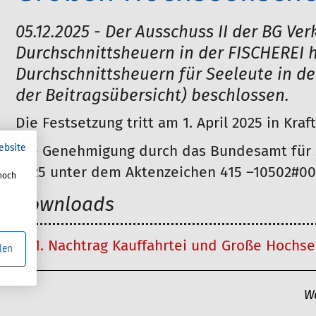
05.12.2025 - Der Ausschuss II der BG V
Durchschnittsheuern in der FISCHEREI h
Durchschnittsheuern für Seeleute in de
der Beitragsübersicht) beschlossen.
Die Festsetzung tritt am 1. April 2025 in Kraft
ebsite
Die Genehmigung durch das Bundesamt für S
2025 unter dem Aktenzeichen 415 –10502#0
noch
Downloads
1. Nachtrag Kauffahrtei und Große Hochseef
len
A
W
r