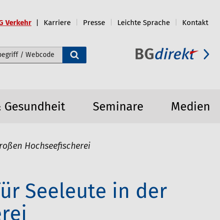
G Verkehr
Karriere
Presse
Leichte Sprache
Kontakt
e durchsuchen
& Gesundheit
Seminare
Medien
Großen Hochseefischerei
ür Seeleute in der
rei