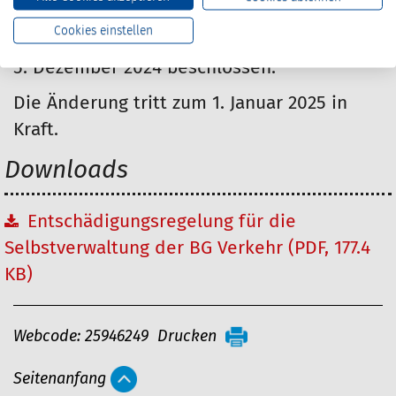
Die Vertreterversammlung der BG Verkehr
Cookies einstellen
hat die Änderung in ihrer Sitzung am
5. Dezember 2024 beschlossen.
Die Änderung tritt zum 1. Januar 2025 in
Kraft.
Downloads
Entschädigungsregelung für die
Selbstverwaltung der BG Verkehr (PDF, 177.4
KB)
A
Webcode: 25946249
Drucken
r
Seitenanfang
t