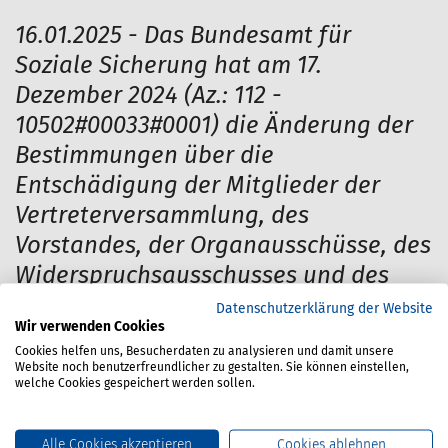
16.01.2025 - Das Bundesamt für
Soziale Sicherung hat am 17.
Dezember 2024 (Az.: 112 -
10502#00033#0001) die Änderung der
Bestimmungen über die
Entschädigung der Mitglieder der
Vertreterversammlung, des
Vorstandes, der Organausschüsse, des
Widerspruchsausschusses und des
Rentenausschusses der BG Verkehr
Datenschutzerklärung der Website
Wir verwenden Cookies
gemäß § 41 Abs. 4 Satz 3
Cookies helfen uns, Besucherdaten zu analysieren und damit unsere
Sozialgesetzbuch Viertes Buch (SGB IV)
Website noch benutzerfreundlicher zu gestalten. Sie können einstellen,
welche Cookies gespeichert werden sollen.
in Verbindung mit § 90 Abs. 1 SGB IV
genehmigt.
Alle Cookies akzeptieren
Cookies ablehnen