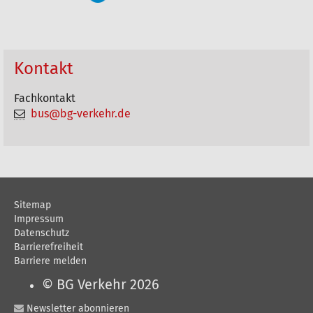
i
k
e
Kontakt
l
Fachkontakt
a
bus@bg-verkehr.de
k
t
i
o
Sitemap
n
Impressum
e
Datenschutz
Barrierefreiheit
n
Barriere melden
© BG Verkehr 2026
Newsletter abonnieren