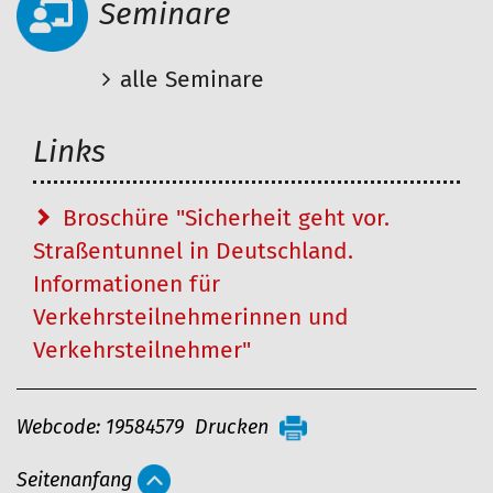
Seminare
alle Seminare
Links
Broschüre "Sicherheit geht vor.
Straßentunnel in Deutschland.
Informationen für
Verkehrsteilnehmerinnen und
Verkehrsteilnehmer"
A
Webcode: 19584579
Drucken
r
Seitenanfang
t