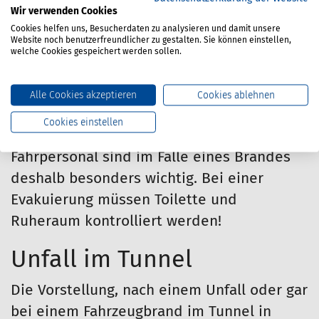
erforderlich. Eine Verkürzung dieser Zeiten,
Wir verwenden Cookies
die im Ernstfall über Leben und Tod
Cookies helfen uns, Besucherdaten zu analysieren und damit unsere
Website noch benutzerfreundlicher zu gestalten. Sie können einstellen,
entscheiden können, ist möglich, wenn die
welche Cookies gespeichert werden sollen.
Insassen die geeigneten Notausstiege
besser erkennen bzw. im Vorfeld bereits
Alle Cookies akzeptieren
Cookies ablehnen
darüber informiert sind. Zielgerichtete,
Cookies einstellen
klare Anweisungen im Notfall durch das
Fahrpersonal sind im Falle eines Brandes
deshalb besonders wichtig. Bei einer
Evakuierung müssen Toilette und
Ruheraum kontrolliert werden!
Unfall im Tunnel
Die Vorstellung, nach einem Unfall oder gar
bei einem Fahrzeugbrand im Tunnel in