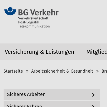
Versicherung & Leistungen
Mitglie
S
Startseite
Arbeitssicherheit & Gesundheit
Br
i
e
s
N
Sicheres Arbeiten
i
a
v
n
i
Sicheres Fahren
d