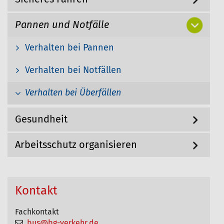
g
h
a
Pannen und Notfälle
i
t
i
e
o
Verhalten bei Pannen
r
n
:
Verhalten bei Notfällen
Verhalten bei Überfällen
Gesundheit
Arbeitsschutz organisieren
Kontakt
Fachkontakt
bus@bg-verkehr.de