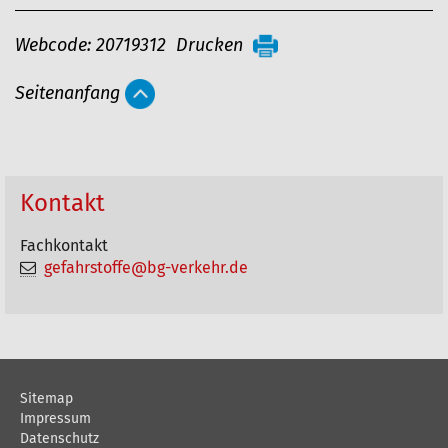
A
Webcode: 20719312
Drucken
r
Seitenanfang
t
i
k
e
Kontakt
l
Fachkontakt
a
gefahrstoffe@bg-verkehr.de
k
t
i
o
Sitemap
n
Impressum
e
Datenschutz