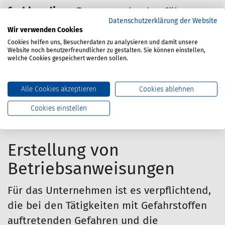
fachkundigen Personen
durchgeführt
Datenschutzerklärung der Website
werden.
Wir verwenden Cookies
Cookies helfen uns, Besucherdaten zu analysieren und damit unsere
Der
DGUV Grundsatz 313-003
beschreibt
Website noch benutzerfreundlicher zu gestalten. Sie können einstellen,
welche Cookies gespeichert werden sollen.
die Grundanforderungen an spezifische
Fortbildungs­maßnahmen als Bestandteil
Alle Cookies akzeptieren
Cookies ablehnen
der „Fachkunde zur Durchführung der
Cookies einstellen
Gefährdungsbe­urteilung bei Tätigkeiten mit
Gefahrstoffen“.
Erstellung von
Betriebsanweisungen
Für das Unternehmen ist es verpflichtend,
die bei den Tätigkeiten mit Gefahrstoffen
auftretenden Gefahren und die