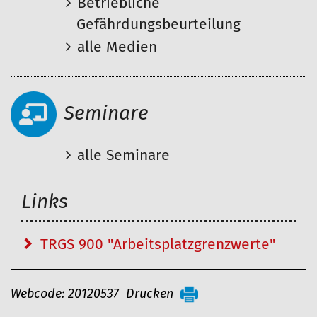
Betriebliche
Gefährdungsbeurteilung
alle Medien
Seminare
alle Seminare
Links
TRGS 900 "Arbeitsplatzgrenzwerte"
A
Webcode: 20120537
Drucken
r