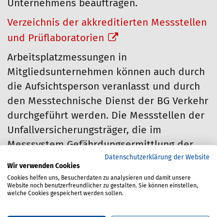
Unternehmens beauftragen.
Verzeichnis der akkreditierten Messstellen
und Prüflaboratorien
Arbeitsplatzmessungen in
Mitgliedsunternehmen können auch durch
die Aufsichtsperson veranlasst und durch
den Messtechnische Dienst der BG Verkehr
durchgeführt werden. Die Messstellen der
Unfallversicherungsträger, die im
Messsystem Gefährdungsermittlung der
Datenschutzerklärung der Website
Unfallversicherungsträger (MGU)
Wir verwenden Cookies
zusammengeschlossen sind, führen
Cookies helfen uns, Besucherdaten zu analysieren und damit unsere
Website noch benutzerfreundlicher zu gestalten. Sie können einstellen,
Messungen in Erfüllung ihres
welche Cookies gespeichert werden sollen.
Präventionsauftrages nach § 19 SGB VII