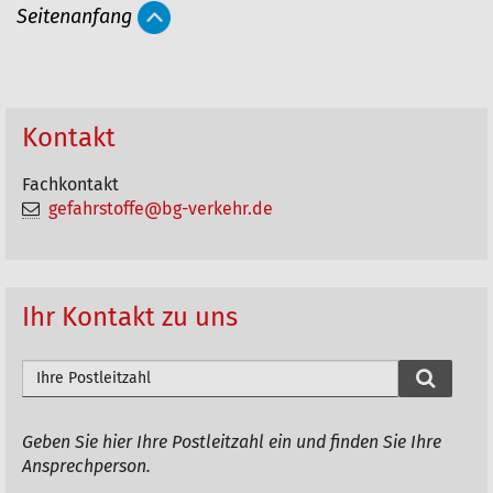
Seitenanfang
t
i
k
e
Kontakt
l
Fachkontakt
a
gefahrstoffe@bg-verkehr.de
k
t
i
Ihr Kontakt zu uns
o
n
P
e
L
n
Z
Geben Sie hier Ihre Postleitzahl ein und finden Sie Ihre
d
Ansprechperson.
u