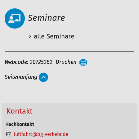
Seminare
alle Seminare
A
Webcode: 20725282
Drucken
r
Seitenanfang
t
i
k
e
Kontakt
l
Fachkontakt
a
luftfahrt@bg-verkehr.de
k