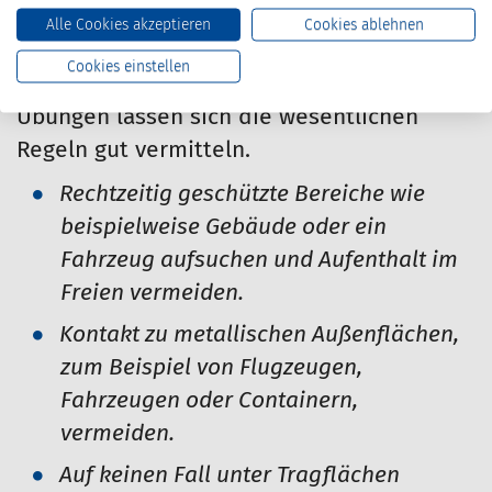
wissen, wie sie sich bei einer
Alle Cookies akzeptieren
Cookies ablehnen
Gewitterwarnung verhalten sollen. In
Cookies einstellen
Unterweisungen und auch praktischen
Übungen lassen sich die wesentlichen
Regeln gut vermitteln.
Rechtzeitig geschützte Bereiche wie
beispielweise Gebäude oder ein
Fahrzeug aufsuchen und Aufenthalt im
Freien vermeiden.
Kontakt zu metallischen Außenflächen,
zum Beispiel von Flugzeugen,
Fahrzeugen oder Containern,
vermeiden.
Auf keinen Fall unter Tragflächen