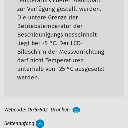
temperatursicherer Standplatz
zur Verfügung gestellt werden.
Die untere Grenze der
Betriebstemperatur der
Beschleunigungsmesseinheit
liegt bei +5 °C. Der LCD-
Bildschirm der Messvorrichtung
darf nicht Temperaturen
unterhalb von -25 °C ausgesetzt
werden.
A
Webcode: 19755502
Drucken
r
Seitenanfang
t