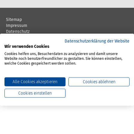
n
Sitemap
Impressum
Datenschutz
Barrierefreiheit
Datenschutzerklärung der Website
Barriere melden
Wir verwenden Cookies
© BG Verkehr 2026
Cookies helfen uns, Besucherdaten zu analysieren und damit unsere
Website noch benutzerfreundlicher zu gestalten. Sie können einstellen,
welche Cookies gespeichert werden sollen.
Newsletter abonnieren
Alle Cookies akzeptieren
Cookies ablehnen
Cookies einstellen