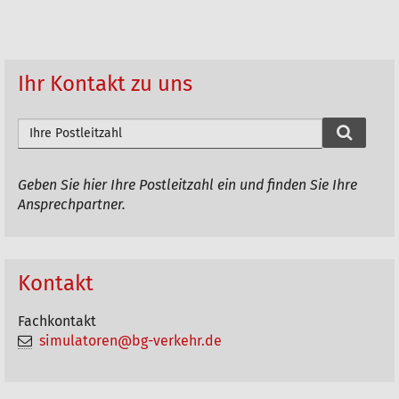
i
k
e
Ihr Kontakt zu uns
l
a
P
L
k
Z
t
Geben Sie hier Ihre Postleitzahl ein und finden Sie Ihre
d
Ansprechpartner.
i
u
o
r
n
c
Kontakt
h
e
s
n
Fachkontakt
u
simulatoren@bg-verkehr.de
c
h
e