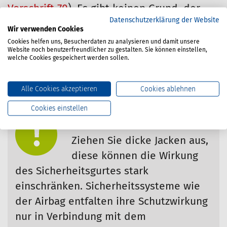
Vorschrift 70
). Es gibt keinen Grund, der
Datenschutzerklärung der Website
hier gegen das Angurten spricht. Ein
Wir verwenden Cookies
Unfallschwerpunkt ist z. B. das Umkippen
Cookies helfen uns, Besucherdaten zu analysieren und damit unsere
Website noch benutzerfreundlicher zu gestalten. Sie können einstellen,
von Kipperfahrzeugen, dabei sind
welche Cookies gespeichert werden sollen.
regelmäßig schwerste oder tödliche
Verletzungen die Folge.
Alle Cookies akzeptieren
Cookies ablehnen
Cookies einstellen
Wichtige Hinweise
Ziehen Sie dicke Jacken aus,
diese können die Wirkung
des Sicherheitsgurtes stark
einschränken. Sicherheitssysteme wie
der Airbag entfalten ihre Schutzwirkung
nur in Verbindung mit dem