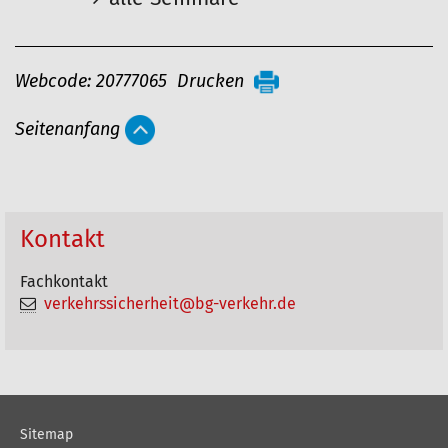
A
Webcode: 20777065
Drucken
r
Seitenanfang
t
i
k
e
Kontakt
l
Fachkontakt
a
verkehrssicherheit@bg-verkehr.de
k
t
i
o
Sitemap
n