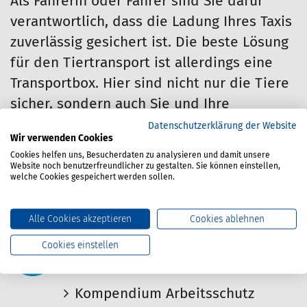
Als Fahrerin oder Fahrer sind Sie dafür
verantwortlich, dass die Ladung Ihres Taxis
zuverlässig gesichert ist. Die beste Lösung
für den Tiertransport ist allerdings eine
Transportbox. Hier sind nicht nur die Tiere
sicher, sondern auch Sie und Ihre
Fahrgäste. Ein Schutzgitter zwischen
Datenschutzerklärung der Website
Wir verwenden Cookies
Fahrgastraum und Ladefläche in Kombis ist
Cookies helfen uns, Besucherdaten zu analysieren und damit unsere
eine sinnvolle zusätzliche
Website noch benutzerfreundlicher zu gestalten. Sie können einstellen,
welche Cookies gespeichert werden sollen.
Sicherheitsmaßnahme.
Alle Cookies akzeptieren
Cookies ablehnen
Cookies einstellen
Regelwerk
Kompendium Arbeitsschutz