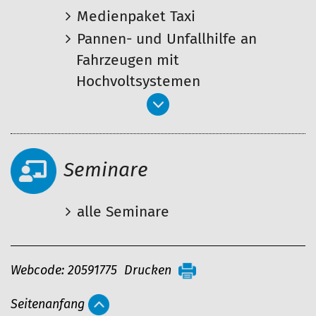
Medienpaket Taxi
Pannen- und Unfallhilfe an
Fahrzeugen mit
Hochvoltsystemen
Seminare
alle Seminare
A
Webcode: 20591775
Drucken
r
Seitenanfang
t