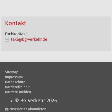
i
k
e
Kontakt
l
Fachkontakt
a
taxi@bg-verkehr.de
k
t
i
o
Sitemap
n
Impressum
e
Datenschutz
Barrierefreiheit
n
Barriere melden
© BG Verkehr 2026
Newsletter abonnieren