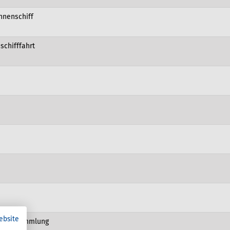
nnenschiff
schifffahrt
ebsite
ei der Sammlung