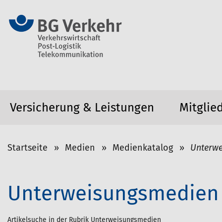
Versicherung & Leistungen
Mitglie
S
Startseite
Medien
Medienkatalog
Unterw
i
e
s
Unterweisungsmedien
i
n
Artikelsuche in der Rubrik Unterweisungsmedien
d