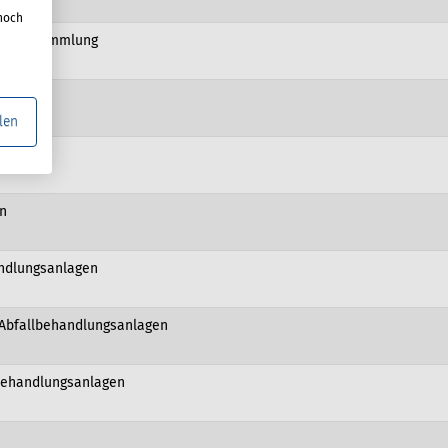
noch
 Abfallsammlung
len
sanlagen
en
andlungsanlagen
 Abfallbehandlungsanlagen
lbehandlungsanlagen